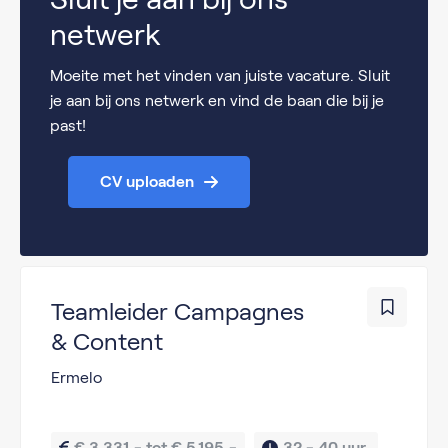
netwerk
Moeite met het vinden van juiste vacature. Sluit
je aan bij ons netwerk en vind de baan die bij je
past!
CV uploaden
Teamleider Campagnes
& Content
Ermelo
€ 3.331,- tot € 5.195,-
32 - 40 uur 