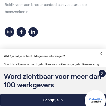
Bekijk voor een breder aanbod aan vacatures op
baanzoeken.nl
X
Wat fijn dat je er bent! Mogen we iets vragen?
Op christelijkevacature.nl gebruiken we cookies om je gebruikerservaring
2026 © Christelijke Vacature
te verbeteren en advertenties te personaliseren. We gebruiken ook cookies
Word zichtbaar voor meer dan
Voorwaarden vacatureplaatsing
om gegevens te verzamelen voor het personaliseren van content en het
100
werkgevers
Algemene voorwaarden
meten van de effectiviteit van onze advertenties via derde partijen.
Lees
Privacyverklaring
verder
Schrijf je in
Onderdeel van Irys Vacaturelab
WEIGEREN
AANPASSEN
ALLES ACCEPTEREN
Filtermogelijkheden