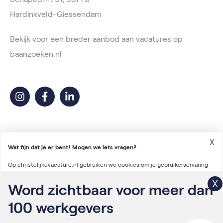
Hardinxveld-Giessendam
Bekijk voor een breder aanbod aan vacatures op
baanzoeken.nl
X
Wat fijn dat je er bent! Mogen we iets vragen?
Op christelijkevacature.nl gebruiken we cookies om je gebruikerservaring
2026 © Christelijke Vacature
te verbeteren en advertenties te personaliseren. We gebruiken ook cookies
Word zichtbaar voor meer dan
Voorwaarden vacatureplaatsing
om gegevens te verzamelen voor het personaliseren van content en het
100
werkgevers
Algemene voorwaarden
meten van de effectiviteit van onze advertenties via derde partijen.
Lees
Privacyverklaring