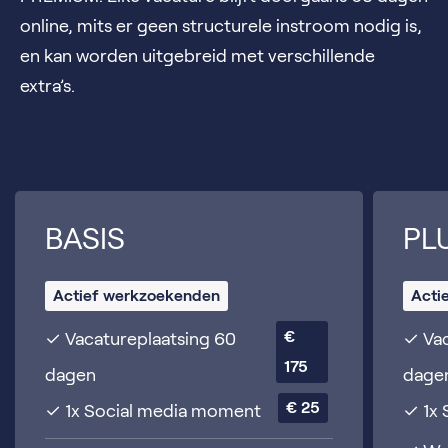
online, mits er geen structurele instroom nodig is,
en kan worden uitgebreid met verschillende
extra’s.
BASIS
PL
Actief werkzoekenden
Acti
€ 
✓ Vacatureplaatsing 60
✓ Vac
175
dagen
dage
€ 25
✓ 1x Social media moment
✓ 1x