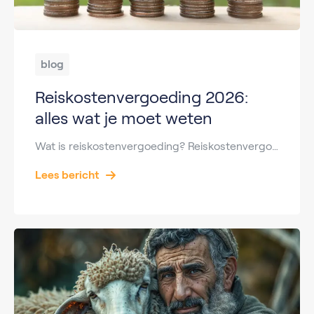
blog
Reiskostenvergoeding 2026:
alles wat je moet weten
Wat is reiskostenvergoeding? Reiskostenvergoeding is een vergoeding die werknemers van hun werkgever kunnen ontvangen voor de kosten die zij maken om van huis naar hun werk te reizen. Denk hierbij aan reizen met de auto, fiets, het openbaar vervoer of zelfs lopend naar het werk. Werkgevers kunnen ervoor kiezen om een vaste vergoeding per kilometer […]
Lees bericht