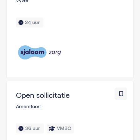
Vyver
24 uur 
Open sollicitatie
Amersfoort
36 uur 
VMBO