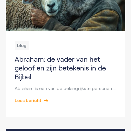
blog
Abraham: de vader van het
geloof en zijn betekenis in de
Bijbel
Abraham is een van de belangrijkste personen uit de Bijbel. Hij staat bekend als de vader van het geloof en speelt een centrale rol in zowel het jodendom, het christendom als de islam. Zijn verhaal gaat over vertrouwen, gehoorzaamheid en Gods beloften. Maar wie was Abraham precies? Wie was zijn vrouw en waarom is hij […]
Lees bericht