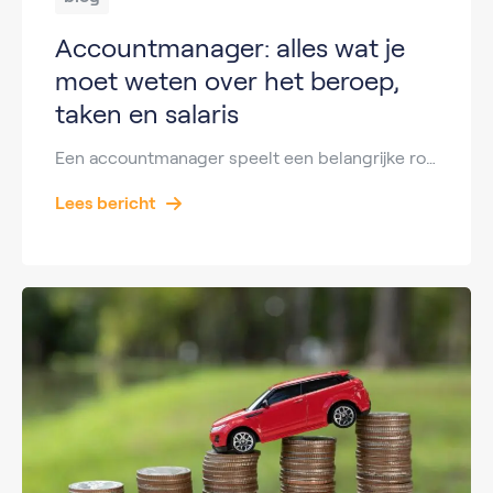
Accountmanager: alles wat je
moet weten over het beroep,
taken en salaris
Een accountmanager speelt een belangrijke rol binnen veel organisaties. Hij of zij onderhoudt contact met klanten, bouwt relaties op en zorgt ervoor dat klanten tevreden blijven. Maar wat doet een accountmanager precies? Welk salaris kun je verwachten en wat houdt de functie van junior accountmanager in? In deze blog lees je alles wat je moet […]
Lees bericht