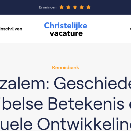
Ervaringen
Inschrijven
rswerk
Werkgeverspagin
per vakgebied
Onze organisaties
Kennisbank
uzalem: Geschiede
jbelse Betekenis
uele Ontwikkeli