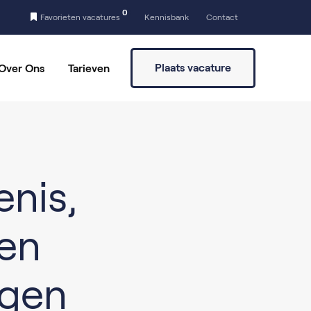
0
Favorieten vacatures
Kennisbank
Contact
Plaats vacature
Over Ons
Tarieven
a
Vaste partners
Vrijwilligers vinden
nis,
 en
ngen