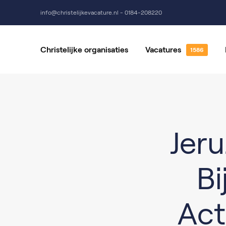
info@christelijkevacature.nl - 0184-208220
Christelijke organisaties
Vacatures
Alle vacatures
Vrijwillige
Vacatures per locatie
Vacatures 
Jer
Bi
Act