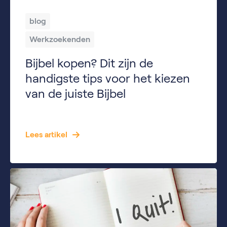
blog
Werkzoekenden
Bijbel kopen? Dit zijn de
handigste tips voor het kiezen
van de juiste Bijbel
Een Bijbel kopen lijkt misschien eenvoudig, maar zodra je gaat zoeken ontdek je al snel dat er veel verschillende soorten en vertalingen zijn. Kies je voor een Herziene Statenvertaling, een NBV21 of juist een Bijbel in Gewone Taal? En is een studiebijbel wel nodig als je net begint met lezen? In dit artikel leggen we […]
Lees artikel