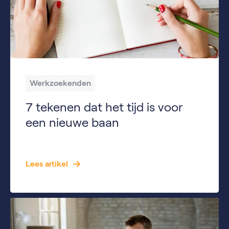
Werkzoekenden
7 tekenen dat het tijd is voor
een nieuwe baan
Veel mensen blijven jarenlang in dezelfde functie werken. Dat kan prettig zijn, maar soms merk je dat je werk niet meer bij je past. Misschien voel je minder motivatie, ervaar je weinig uitdaging of vraag je jezelf regelmatig af of er meer mogelijk is. Maar wanneer weet je nu echt dat het tijd is voor […]
Lees artikel