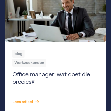
blog
Werkzoekenden
Office manager: wat doet die
precies?
Een office manager speelt een belangrijke rol binnen veel organisaties. Van het organiseren van administratieve processen tot het ondersteunen van collega’s en leidinggevenden: een office manager zorgt ervoor dat alles op kantoor soepel verloopt. Maar wat doet een office manager precies? Welke vaardigheden zijn belangrijk? En hoe verschilt deze functie van andere managementrollen? In dit […]
Lees artikel