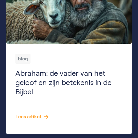
blog
Abraham: de vader van het
geloof en zijn betekenis in de
Bijbel
Abraham is een van de belangrijkste personen uit de Bijbel. Hij staat bekend als de vader van het geloof en speelt een centrale rol in zowel het jodendom, het christendom als de islam. Zijn verhaal gaat over vertrouwen, gehoorzaamheid en Gods beloften. Maar wie was Abraham precies? Wie was zijn vrouw en waarom is hij […]
Lees artikel