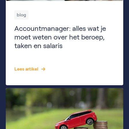
blog
Accountmanager: alles wat je
moet weten over het beroep,
taken en salaris
Een accountmanager speelt een belangrijke rol binnen veel organisaties. Hij of zij onderhoudt contact met klanten, bouwt relaties op en zorgt ervoor dat klanten tevreden blijven. Maar wat doet een accountmanager precies? Welk salaris kun je verwachten en wat houdt de functie van junior accountmanager in? In deze blog lees je alles wat je moet […]
Lees artikel