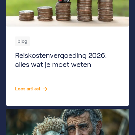
blog
Reiskostenvergoeding 2026:
alles wat je moet weten
Wat is reiskostenvergoeding? Reiskostenvergoeding is een vergoeding die werknemers van hun werkgever kunnen ontvangen voor de kosten die zij maken om van huis naar hun werk te reizen. Denk hierbij aan reizen met de auto, fiets, het openbaar vervoer of zelfs lopend naar het werk. Werkgevers kunnen ervoor kiezen om een vaste vergoeding per kilometer […]
Lees artikel