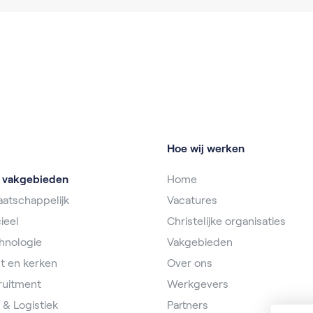
Hoe wij werken
e vakgebieden
Home
atschappelijk
Vacatures
ieel
Christelijke organisaties
hnologie
Vakgebieden
t en kerken
Over ons
ruitment
Werkgevers
 & Logistiek
Partners