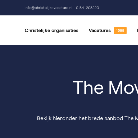
info@christelijkevacature.nl - 0184-208220
Christelijke organisaties
Vacatures
Alle vacatures
Vrijwillige
Vacatures per locatie
Vacatures 
The Mo
Bekijk hieronder het brede aanbod The M