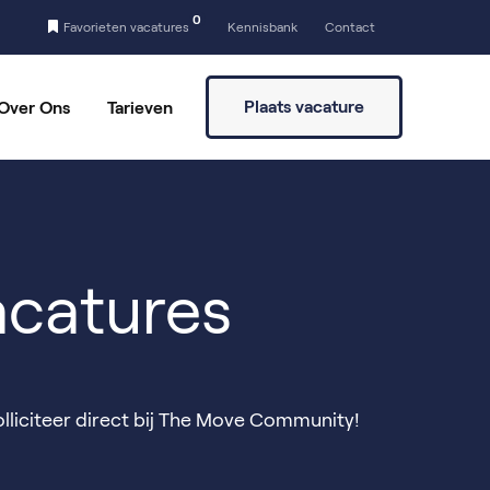
0
Favorieten vacatures
Kennisbank
Contact
Plaats vacature
Over Ons
Tarieven
a
Vaste partners
Vrijwilligers vinden
catures
lliciteer direct bij The Move Community!