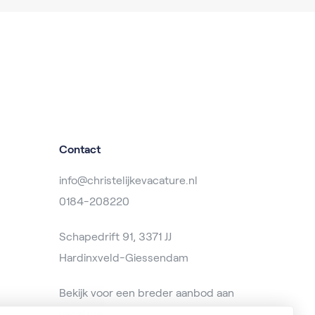
Contact
info@christelijkevacature.nl
0184-208220
Schapedrift 91, 3371 JJ
Hardinxveld-Giessendam
Bekijk voor een breder aanbod aan
vacatures op
baanzoeken.nl