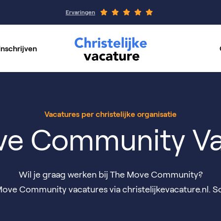
Ervaringen
Inschrijven
rswerk
Werkgeverspagin
per vakgebied
Onze organisaties
Vacatures per christelijke organisatie
ve Community Va
Wil je graag werken bij The Move Community?
ove Community vacatures via christelijkevacature.nl. So