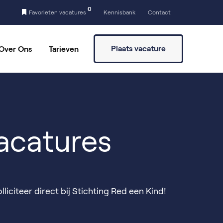
0
Favorieten vacatures
Kennisbank
Contact
Plaats vacature
Over Ons
Tarieven
a
Vaste partners
Vrijwilligers vinden
acatures
liciteer direct bij Stichting Red een Kind!