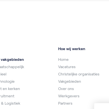
Hoe wij werken
e vakgebieden
Home
atschappelijk
Vacatures
ieel
Christelijke organisaties
hnologie
Vakgebieden
t en kerken
Over ons
ruitment
Werkgevers
 & Logistiek
Partners