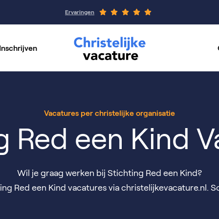
Ervaringen
Inschrijven
rswerk
Werkgeverspagin
per vakgebied
Onze organisaties
Vacatures per christelijke organisatie
ng Red een Kind V
Wil je graag werken bij Stichting Red een Kind?
g Red een Kind vacatures via christelijkevacature.nl. Sol