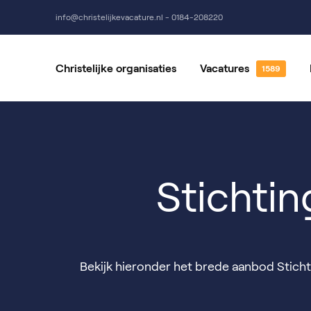
info@christelijkevacature.nl - 0184-208220
Christelijke organisaties
Vacatures
Alle vacatures
Vrijwillige
Vacatures per locatie
Vacatures 
Stichti
Bekijk hieronder het brede aanbod Stichtin