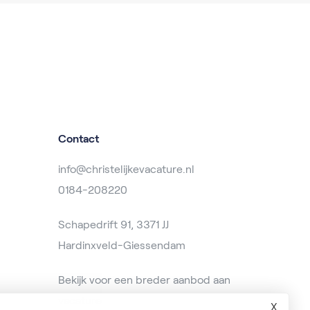
Contact
info@christelijkevacature.nl
0184-208220
Schapedrift 91, 3371 JJ
Hardinxveld-Giessendam
Bekijk voor een breder aanbod aan
vacatures op
baanzoeken.nl
X