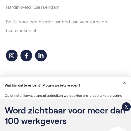
Hardinxveld-Giessendam
Bekijk voor een breder aanbod aan vacatures op
baanzoeken.nl
X
Wat fijn dat je er bent! Mogen we iets vragen?
Op christelijkevacature.nl gebruiken we cookies om je gebruikerservaring
2026 © Christelijke Vacature
te verbeteren en advertenties te personaliseren. We gebruiken ook cookies
Word zichtbaar voor meer dan
Voorwaarden vacatureplaatsing
om gegevens te verzamelen voor het personaliseren van content en het
100
werkgevers
Algemene voorwaarden
meten van de effectiviteit van onze advertenties via derde partijen.
Lees
Privacyverklaring
verder