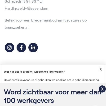
Schapedrift 91, 3371 JJ
Hardinxveld-Giessendam
Bekijk voor een breder aanbod aan vacatures op
baanzoeken.nl
X
Wat fijn dat je er bent! Mogen we iets vragen?
Op christelijkevacature.nl gebruiken we cookies om je gebruikerservaring
2026 © Christelijke Vacature
te verbeteren en advertenties te personaliseren. We gebruiken ook cookies
Word zichtbaar voor meer dan
Voorwaarden vacatureplaatsing
om gegevens te verzamelen voor het personaliseren van content en het
100
werkgevers
Algemene voorwaarden
meten van de effectiviteit van onze advertenties via derde partijen.
Lees