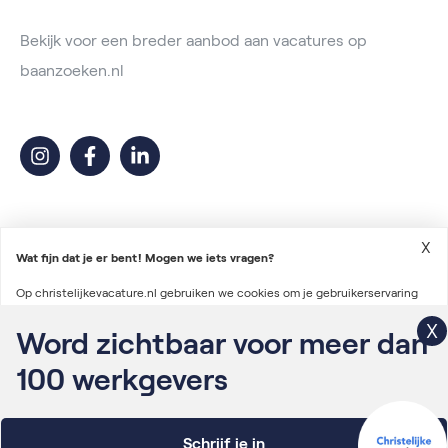
Bekijk voor een breder aanbod aan vacatures op
baanzoeken.nl
X
Wat fijn dat je er bent! Mogen we iets vragen?
Op christelijkevacature.nl gebruiken we cookies om je gebruikerservaring
2026 © Christelijke Vacature
te verbeteren en advertenties te personaliseren. We gebruiken ook cookies
Word zichtbaar voor meer dan
Voorwaarden vacatureplaatsing
om gegevens te verzamelen voor het personaliseren van content en het
100
werkgevers
Algemene voorwaarden
meten van de effectiviteit van onze advertenties via derde partijen.
Lees
Privacyverklaring
verder
Schrijf je in
Onderdeel van Irys Vacaturelab