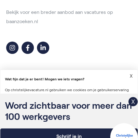
Bekijk voor een breder aanbod aan vacatures op
baanzoeken.nl
X
Wat fijn dat je er bent! Mogen we iets vragen?
Op christelijkevacature.nl gebruiken we cookies om je gebruikerservaring
2026 © Christelijke Vacature
te verbeteren en advertenties te personaliseren. We gebruiken ook cookies
Word zichtbaar voor meer dan
Voorwaarden vacatureplaatsing
om gegevens te verzamelen voor het personaliseren van content en het
100
werkgevers
Algemene voorwaarden
meten van de effectiviteit van onze advertenties via derde partijen.
Lees
Privacyverklaring
verder
Schrijf je in
Onderdeel van Irys Vacaturelab