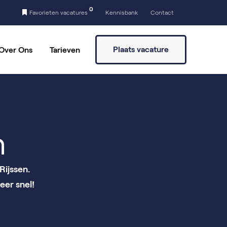
0
Favorieten vacatures
Kennisbank
Contact
Plaats vacature
Over Ons
Tarieven
a
Vaste partners
Vrijwilligers vinden
n
Rijssen.
eer snel!