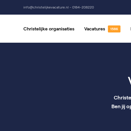
info@christelijkevacature.nl - 0184-208220
Christelijke organisaties
Vacatures
Alle vacatures
Vrijwillige
Vacatures per locatie
Vacatures 
Christe
Ben jij 