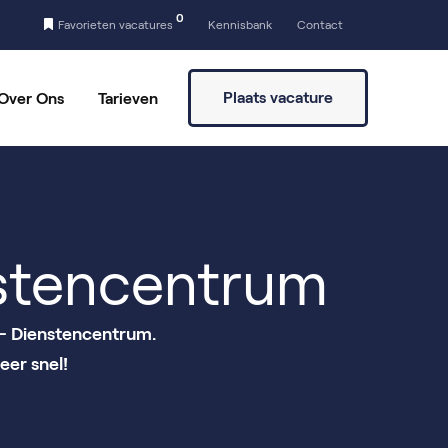
0
Favorieten vacatures
Kennisbank
Contact
Plaats vacature
Over Ons
Tarieven
a
Vaste partners
Vrijwilligers vinden
nstencentrum
 - Dienstencentrum.
eer snel!