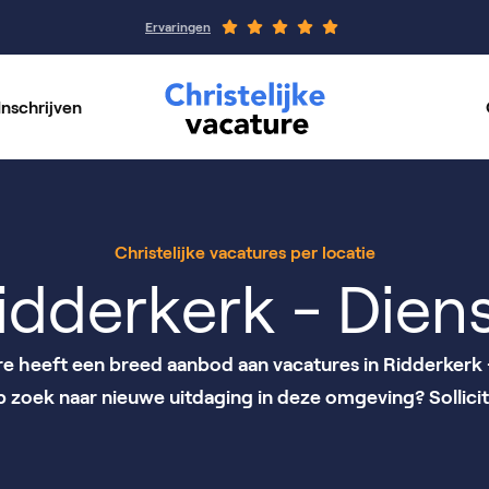
Ervaringen
Inschrijven
rswerk
Werkgeverspagin
per vakgebied
Onze organisaties
Christelijke vacatures per locatie
idderkerk - Die
ure heeft een breed aanbod aan vacatures in Ridderkerk
op zoek naar nieuwe uitdaging in deze omgeving? Sollicit