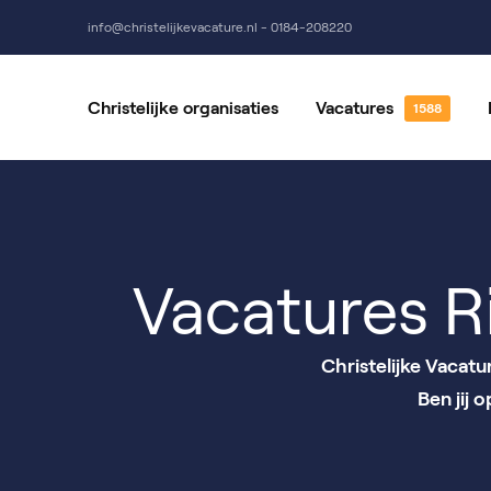
info@christelijkevacature.nl - 0184-208220
Christelijke organisaties
Vacatures
Alle vacatures
Vrijwillige
Vacatures per locatie
Vacatures 
Vacatures R
Christelijke Vacat
Ben jij 