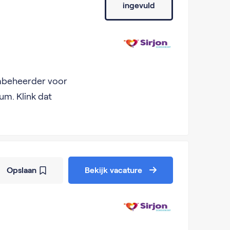
ingevuld
embeheerder voor
um. Klink dat
Opslaan
Bekijk vacature