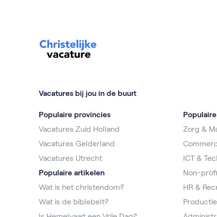
Vacatures bij jou in de buurt
Populaire provincies
Populair
Vacatures Zuid Holland
Zorg & Ma
Vacatures Gelderland
Commerc
Vacatures Utrecht
ICT & Tec
Populaire artikelen
Non-profi
Wat is het christendom?
HR & Rec
Wat is de biblebelt?
Productie
Is Hemelvaart een Vrije Dag?
Administr