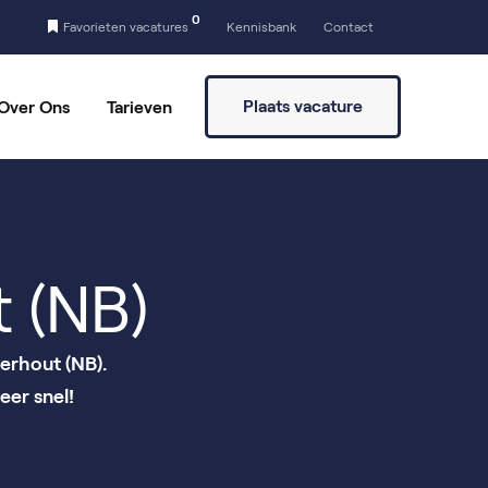
0
Favorieten vacatures
Kennisbank
Contact
Plaats vacature
Over Ons
Tarieven
a
Vaste partners
Vrijwilligers vinden
 (NB)
erhout (NB).
eer snel!