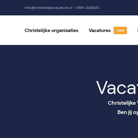
info@christelijkevacature.nl - 0184-208220
Christelijke organisaties
Vacatures
Alle vacatures
Vrijwillige
Vacatures per locatie
Vacatures 
Vaca
Christelijk
Ben jij 