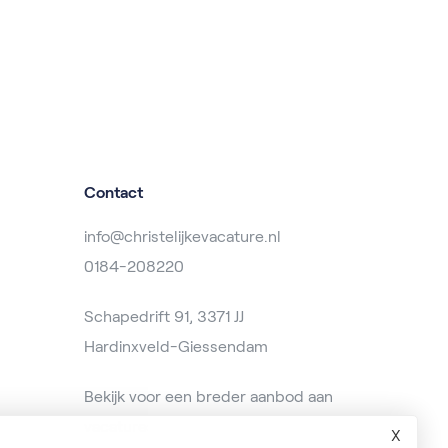
Contact
info@christelijkevacature.nl
0184-208220
Schapedrift 91, 3371 JJ
Hardinxveld-Giessendam
Bekijk voor een breder aanbod aan
vacatures op
baanzoeken.nl
X