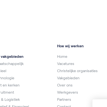
Hoe wij werken
e vakgebieden
Home
atschappelijk
Vacatures
ieel
Christelijke organisaties
hnologie
Vakgebieden
t en kerken
Over ons
ruitment
Werkgevers
 & Logistiek
Partners
atief & Financieel
Contact