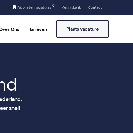
0
Favorieten vacatures
Kennisbank
Contact
Plaats vacature
Over Ons
Tarieven
a
Vaste partners
Vrijwilligers vinden
nd
ederland.
eer snel!