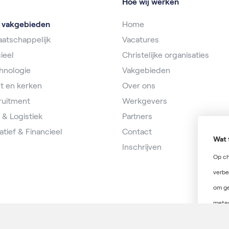
Hoe wij werken
e vakgebieden
Home
atschappelijk
Vacatures
ieel
Christelijke organisaties
hnologie
Vakgebieden
t en kerken
Over ons
ruitment
Werkgevers
 & Logistiek
Partners
atief & Financieel
Contact
Wat 
Inschrijven
Op ch
verbe
om ge
meten
verde