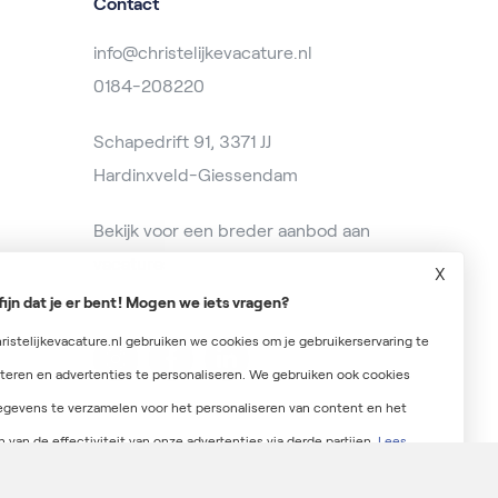
Contact
info@christelijkevacature.nl
0184-208220
Schapedrift 91, 3371 JJ
Hardinxveld-Giessendam
Bekijk voor een breder aanbod aan
vacatures op
baanzoeken.nl
X
fijn dat je er bent! Mogen we iets vragen?
ristelijkevacature.nl gebruiken we cookies om je gebruikerservaring te
teren en advertenties te personaliseren. We gebruiken ook cookies
gevens te verzamelen voor het personaliseren van content en het
 van de effectiviteit van onze advertenties via derde partijen.
Lees
r