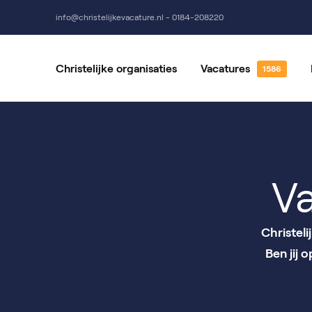
info@christelijkevacature.nl - 0184-208220
Christelijke organisaties
Vacatures
Alle vacatures
Vrijwillige
Vacatures per locatie
Vacatures 
V
Christel
Ben jij 