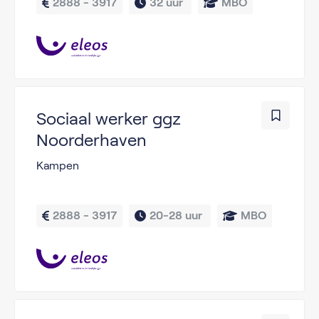
2888 - 3917
32 uur 
MBO
Sociaal werker ggz
Noorderhaven
Kampen
2888 - 3917
20-28 uur 
MBO