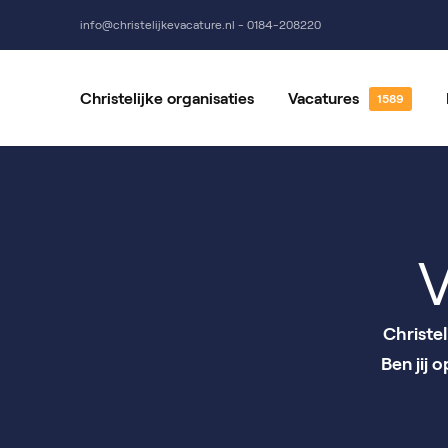
info@christelijkevacature.nl - 0184-208220
Christelijke organisaties
Vacatures
Alle vacatures
Vrijwillige
Vacatures per locatie
Vacatures 
V
Christe
Ben jij 