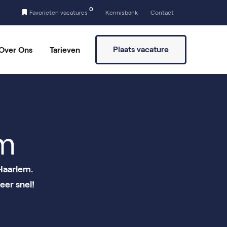
0
Favorieten vacatures
Kennisbank
Contact
Plaats vacature
Over Ons
Tarieven
a
Vaste partners
Vrijwilligers vinden
em
Haarlem.
eer snel!