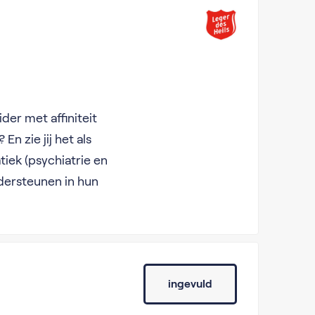
der met affiniteit
 zie jij het als
ek (psychiatrie en
dersteunen in hun
ingevuld