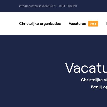
info@christelijkevacature.nl - 0184-208220
Christelijke organisaties
Vacatures
Alle vacatures
Vrijwillige
Vacatures per locatie
Vacatures 
Vacat
Christelijke 
Ben jij 