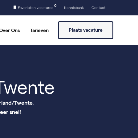
0
Favorieten vacatures
Kennisbank
Contact
Plaats vacature
Over Ons
Tarieven
a
Vaste partners
Vrijwilligers vinden
Twente
erland/Twente.
eer snel!