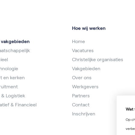
Hoe wij werken
e vakgebieden
Home
atschappelijk
Vacatures
ieel
Christelijke organisaties
hnologie
Vakgebieden
t en kerken
Over ons
ruitment
Werkgevers
 & Logistiek
Partners
atief & Financieel
Contact
Wat 
Inschrijven
Op ch
verbe