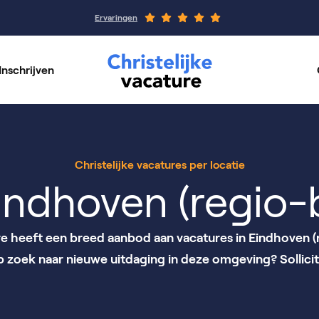
Ervaringen
Inschrijven
rswerk
Werkgeverspagin
per vakgebied
Onze organisaties
Christelijke vacatures per locatie
indhoven (regio-b
re heeft een breed aanbod aan vacatures in Eindhoven (
op zoek naar nieuwe uitdaging in deze omgeving? Sollicit