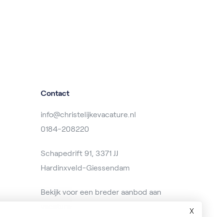
Contact
info@christelijkevacature.nl
0184-208220
Schapedrift 91, 3371 JJ
Hardinxveld-Giessendam
Bekijk voor een breder aanbod aan
vacatures op
baanzoeken.nl
X