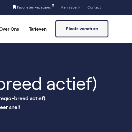
0
Favorieten vacatures
Kennisbank
Contact
Plaats vacature
Over Ons
Tarieven
a
Vaste partners
Vrijwilligers vinden
reed actief)
regio-breed actief).
eer snel!