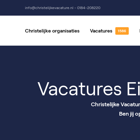
info@christelijkevacature.nl - 0184-208220
Christelijke organisaties
Vacatures
Alle vacatures
Vrijwillige
Vacatures per locatie
Vacatures 
Vacatures E
Christelijke Vacatu
Ben jij 