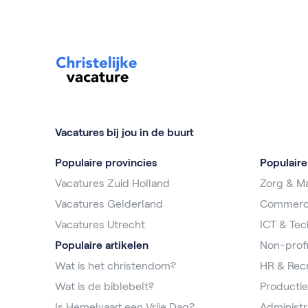
Vacatures bij jou in de buurt
Populaire provincies
Populair
Vacatures Zuid Holland
Zorg & Ma
Vacatures Gelderland
Commerc
Vacatures Utrecht
ICT & Tec
Populaire artikelen
Non-profi
Wat is het christendom?
HR & Rec
Wat is de biblebelt?
Productie
Is Hemelvaart een Vrije Dag?
Administr