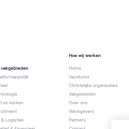
Hoe wij werken
e vakgebieden
Home
atschappelijk
Vacatures
ieel
Christelijke organisaties
hnologie
Vakgebieden
t en kerken
Over ons
ruitment
Werkgevers
 & Logistiek
Partners
atief & Financieel
Contact