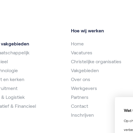
Hoe wij werken
e vakgebieden
Home
atschappelijk
Vacatures
ieel
Christelijke organisaties
hnologie
Vakgebieden
t en kerken
Over ons
ruitment
Werkgevers
 & Logistiek
Partners
atief & Financieel
Contact
Wat 
Inschrijven
Op ch
verbe