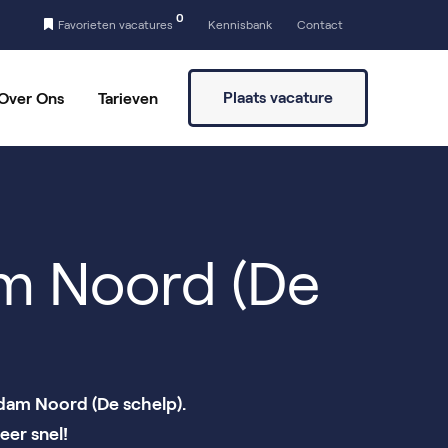
0
Favorieten vacatures
Kennisbank
Contact
Plaats vacature
Over Ons
Tarieven
a
Vaste partners
Vrijwilligers vinden
am Noord (De
rdam Noord (De schelp).
eer snel!