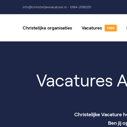
info@christelijkevacature.nl - 0184-208220
Christelijke organisaties
Vacatures
Alle vacatures
Vrijwillige
Vacatures per locatie
Vacatures 
Vacatures A
Christelijke Vacature 
Ben jij 