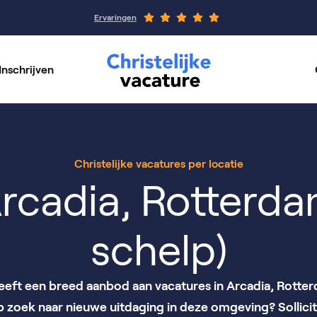
Ervaringen
Inschrijven
rswerk
Werkgeverspagin
per vakgebied
Onze organisaties
Christelijke vacatures per locatie
rcadia, Rotterd
schelp)
heeft een breed aanbod aan vacatures in Arcadia, Rotte
op zoek naar nieuwe uitdaging in deze omgeving? Sollicit