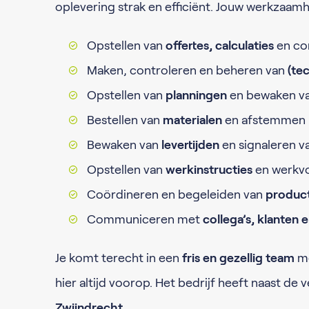
oplevering strak en efficiënt. Jouw werkzaam
Opstellen van
offertes, calculaties
en co
Maken, controleren en beheren van
(te
Opstellen van
planningen
en bewaken va
Bestellen van
materialen
en afstemmen m
Bewaken van
levertijden
en signaleren v
Opstellen van
werkinstructies
en werkv
Coördineren en begeleiden van
produc
Communiceren met
collega’s, klanten 
Je komt terecht in een
fris en gezellig team
me
hier altijd voorop. Het bedrijf heeft naast de v
Zwijndrecht
.