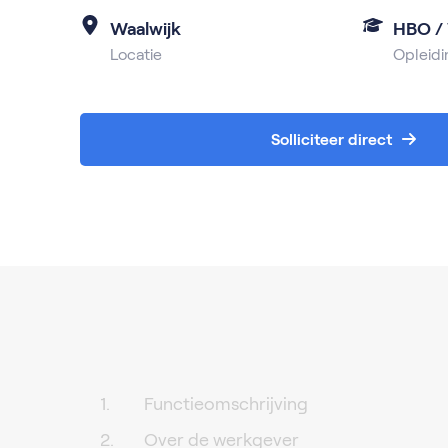
Waalwijk
HBO /
Locatie
Opleidi
Solliciteer direct
Functieomschrijving
Over de werkgever