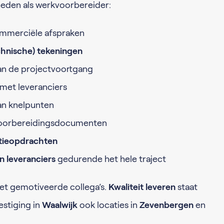
heden als werkvoorbereider:
mmerciële afspraken
chnische) tekeningen
n de projectvoortgang
et leveranciers
an knelpunten
oorbereidingsdocumenten
tieopdrachten
en leveranciers
gedurende het hele traject
t gemotiveerde collega’s.
Kwaliteit leveren
staat
estiging in
Waalwijk
ook locaties in
Zevenbergen
en