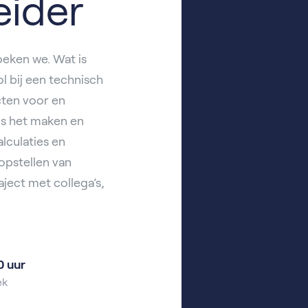
ider
oeken we. Wat is
l bij een technisch
cten voor en
ls het maken en
lculaties en
opstellen van
ject met collega’s,
0 uur
ek