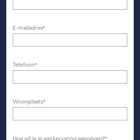
E-mailadres
*
Telefoon
*
Woonplaats
*
Hoe wil je je werkervaring aangeven?
*