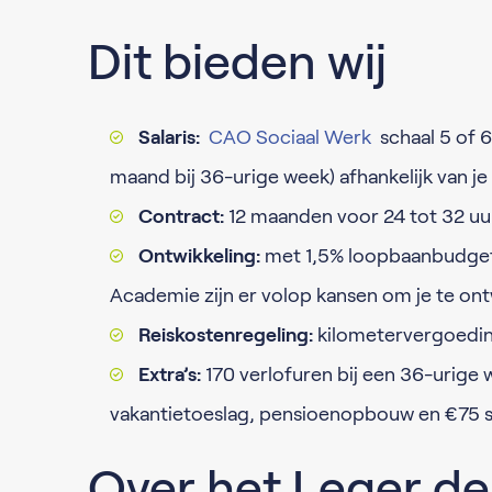
Dit bieden wij
Salaris:
CAO Sociaal Werk
schaal 5 of 6
maand bij 36-urige week) afhankelijk van j
Contract:
12 maanden voor 24 tot 32 uur
Ontwikkeling:
met 1,5% loopbaanbudget,
Academie zijn er volop kansen om je te on
Reiskostenregeling:
kilometervergoeding
Extra’s:
170 verlofuren bij een 36-urige w
vakantietoeslag, pensioenopbouw en €75 s
Over het Leger de