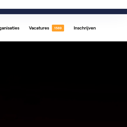
0
Favorieten vacatures
Kennisbank
Contact
ganisaties
Vacatures
Inschrijven
 vacatures
Vrijwilligerswerk
tures per locatie
Vacatures per vakgebied