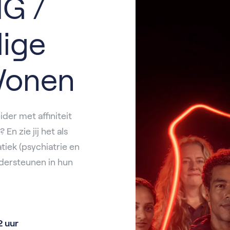
IG /
ige
Wonen
der met affiniteit
 zie jij het als
iek (psychiatrie en
ndersteunen in hun
2 uur