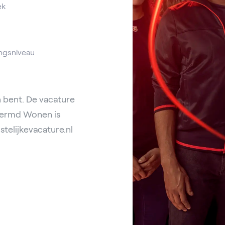
ek
ngsniveau
 bent. De vacature
hermd Wonen is
stelijkevacature.nl