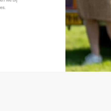
en we bij
es.