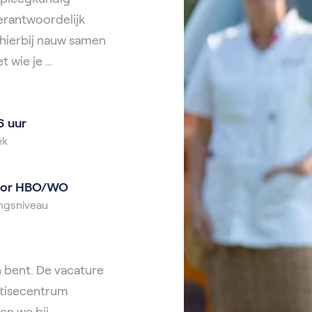
verantwoordelijk
 hierbij nauw samen
 wie je …
6 uur
ek
lor HBO/WO
ngsniveau
 bent. De vacature
rtisecentrum