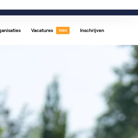
0
Favorieten vacatures
Kennisbank
Contact
ganisaties
Vacatures
Inschrijven
 vacatures
Vrijwilligerswerk
tures per locatie
Vacatures per vakgebied