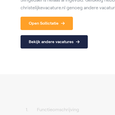
Slingedael is helaas al ingevuld. Gelukkig hebb
christelijkevacature.nl genoeg andere vacatur
Open Sollictatie
Bekijk andere vacatures
Functieomschrijving