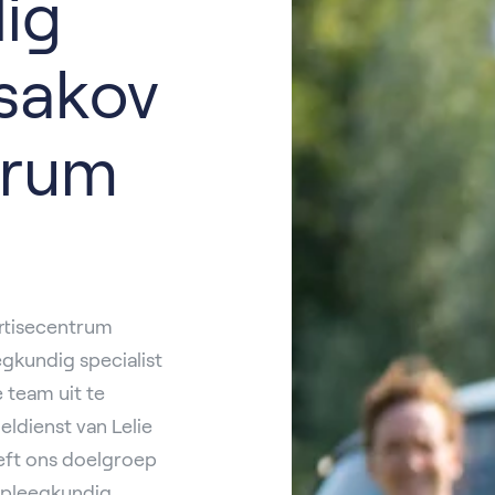
ig
rsakov
trum
ertisecentrum
gkundig specialist
 team uit te
eldienst van Lelie
reft ons doelgroep
rpleegkundig