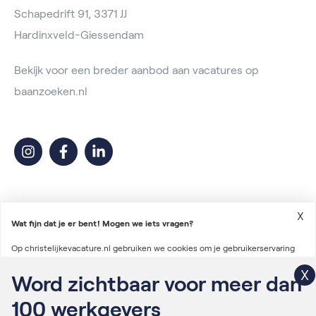
Schapedrift 91, 3371 JJ
Hardinxveld-Giessendam
Bekijk voor een breder aanbod aan vacatures op
baanzoeken.nl
X
Wat fijn dat je er bent! Mogen we iets vragen?
Op christelijkevacature.nl gebruiken we cookies om je gebruikerservaring
2026 © Christelijke Vacature
te verbeteren en advertenties te personaliseren. We gebruiken ook cookies
Word zichtbaar voor meer dan
Voorwaarden vacatureplaatsing
om gegevens te verzamelen voor het personaliseren van content en het
100
werkgevers
Algemene voorwaarden
meten van de effectiviteit van onze advertenties via derde partijen.
Lees