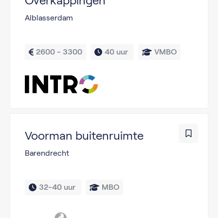
Overkappingen
Alblasserdam
2600 - 3300
40 uur 
VMBO
Voorman buitenruimte
Barendrecht
32-40 uur 
MBO