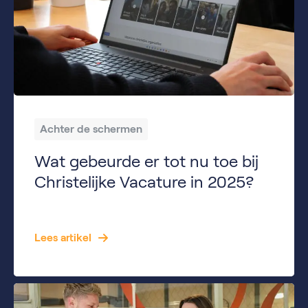
Achter de schermen
Wat gebeurde er tot nu toe bij
Christelijke Vacature in 2025?
Het jaar 2025 is nog niet voorbij, maar bij Christelijke Vacature hebben we nu al genoeg om dankbaar op terug te kijken. De eerste maanden van dit jaar stonden in het teken van groei, vernieuwing en nóg beter verbinden van mensen met betekenisvol werk. In deze blog geven we je een korte terugblik: wat gebeurde […]
Lees artikel