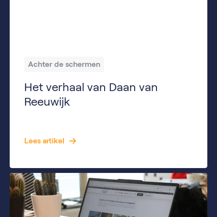
Achter de schermen
Het verhaal van Daan van
Reeuwijk
Carrièreverloop Ik ben op mijn vijfde begonnen met voetballen bij de lokale amateurvereniging: VV de Alblas. De reden dat ik op voetbal ging is omdat ik het een erg leuk spelletje vond/vind en ik er mijn energie in kwijt kon. Bij VV de Alblas heb ik 5 jaar gevoetbald t/m de E1. Toen was ik […]
Lees artikel