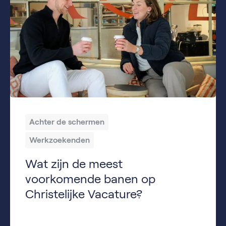
Achter de schermen
Werkzoekenden
Wat zijn de meest
voorkomende banen op
Christelijke Vacature?
Wat voor banen vind je op ChristelijkeVacature.nl? Hoewel je misschien denkt aan traditionele functies binnen kerken of het onderwijs, biedt ChristelijkeVacature.nl een divers aanbod aan vacatures. De meeste vacatures zijn te vinden in de zorgsector, zoals in de gehandicaptenzorg of als begeleider van dak- en thuislozen. Daarnaast zijn er ook functies beschikbaar in andere sectoren, […]