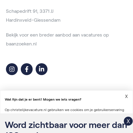
Schapedrift 91, 3371 JJ
Hardinxveld-Giessendam
Bekijk voor een breder aanbod aan vacatures op
baanzoeken.nl
X
Wat fijn dat je er bent! Mogen we iets vragen?
Op christelijkevacature.nl gebruiken we cookies om je gebruikerservaring
2026 © Christelijke Vacature
te verbeteren en advertenties te personaliseren. We gebruiken ook cookies
Word zichtbaar voor meer dan
Voorwaarden vacatureplaatsing
om gegevens te verzamelen voor het personaliseren van content en het