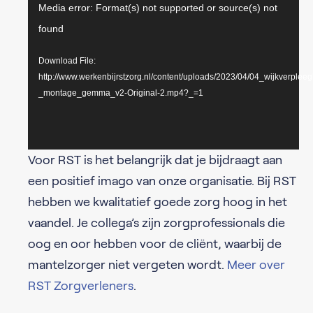
Video
Media error: Format(s) not supported or source(s) not
found
Player
Download File:
http://www.werkenbijrstzorg.nl/content/uploads/2023/04/04_wijkverplee
_montage_gemma_v2-Original-2.mp4?_=1
Voor RST is het belangrijk dat je bijdraagt aan
een positief imago van onze organisatie. Bij RST
hebben we kwalitatief goede zorg hoog in het
vaandel. Je collega’s zijn zorgprofessionals die
oog en oor hebben voor de cliënt, waarbij de
mantelzorger niet vergeten wordt.
Meer over
RST Zorgverleners
.