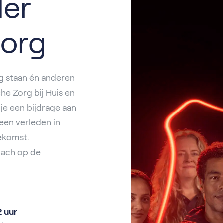
der
Zorg
g staan én anderen
e Zorg bij Huis en
 je een bijdrage aan
een verleden in
oekomst.
coach op de
2 uur