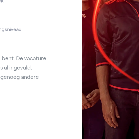
ek
ngsniveau
 bent. De vacature
 al ingevuld.
nl genoeg andere