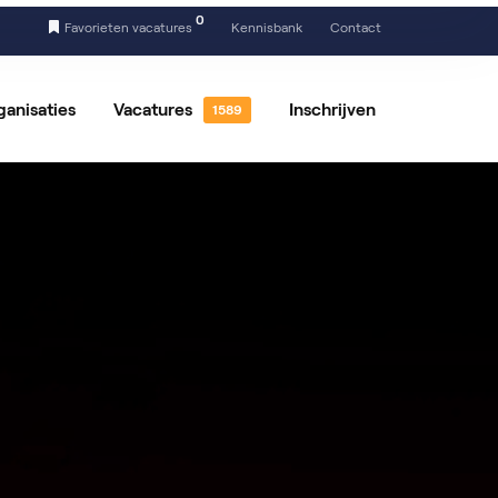
0
Favorieten vacatures
Kennisbank
Contact
ganisaties
Vacatures
Inschrijven
 vacatures
Vrijwilligerswerk
tures per locatie
Vacatures per vakgebied