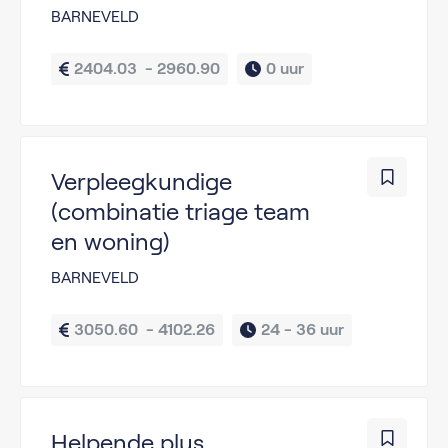
BARNEVELD
2404.03  - 2960.90
0 uur
Verpleegkundige
(combinatie triage team
en woning)
BARNEVELD
3050.60  - 4102.26
24 - 
36 uur
Helpende plus