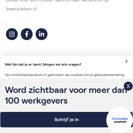
baanzoeken.nl
X
Wat fijn dat je er bent! Mogen we iets vragen?
Op christelijkevacature.nl gebruiken we cookies om je gebruikerservaring
2026 © Christelijke Vacature
te verbeteren en advertenties te personaliseren. We gebruiken ook cookies
Word zichtbaar voor meer dan
Voorwaarden vacatureplaatsing
om gegevens te verzamelen voor het personaliseren van content en het
100
werkgevers
Algemene voorwaarden
meten van de effectiviteit van onze advertenties via derde partijen.
Lees
Privacyverklaring
verder
Schrijf je in
Onderdeel van Irys Vacaturelab
WEIGEREN
AANPASSEN
ALLES ACCEPTEREN