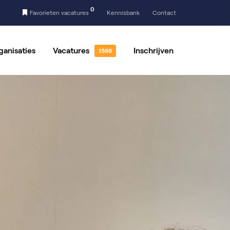
0
Favorieten vacatures
Kennisbank
Contact
ganisaties
Vacatures
Inschrijven
 vacatures
Vrijwilligerswerk
tures per locatie
Vacatures per vakgebied