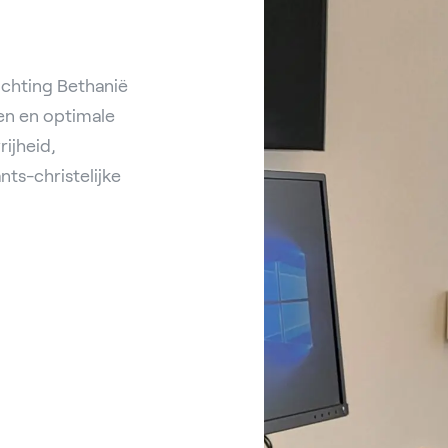
ichting Bethanië
en en optimale
rijheid,
ts-christelijke