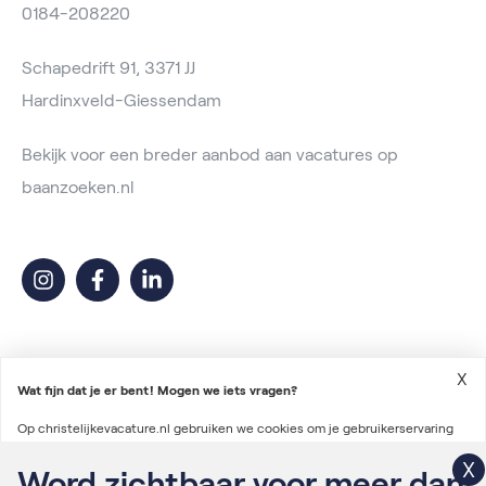
0184-208220
Schapedrift 91, 3371 JJ
Hardinxveld-Giessendam
Bekijk voor een breder aanbod aan vacatures op
baanzoeken.nl
X
Wat fijn dat je er bent! Mogen we iets vragen?
Op christelijkevacature.nl gebruiken we cookies om je gebruikerservaring
2026 © Christelijke Vacature
te verbeteren en advertenties te personaliseren. We gebruiken ook cookies
Word zichtbaar voor meer dan
Voorwaarden vacatureplaatsing