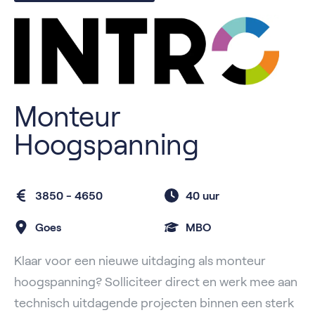
Monteur
Hoogspanning
3850 - 4650
40 uur
Goes
MBO
Klaar voor een nieuwe uitdaging als monteur
hoogspanning? Solliciteer direct en werk mee aan
technisch uitdagende projecten binnen een sterk