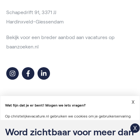
Schapedrift 91, 3371 JJ
Hardinxveld-Giessendam
Bekijk voor een breder aanbod aan vacatures op
baanzoeken.nl
X
Wat fijn dat je er bent! Mogen we iets vragen?
Op christelijkevacature.nl gebruiken we cookies om je gebruikerservaring
2026 © Christelijke Vacature
te verbeteren en advertenties te personaliseren. We gebruiken ook cookies
Word zichtbaar voor meer dan
Voorwaarden vacatureplaatsing
om gegevens te verzamelen voor het personaliseren van content en het