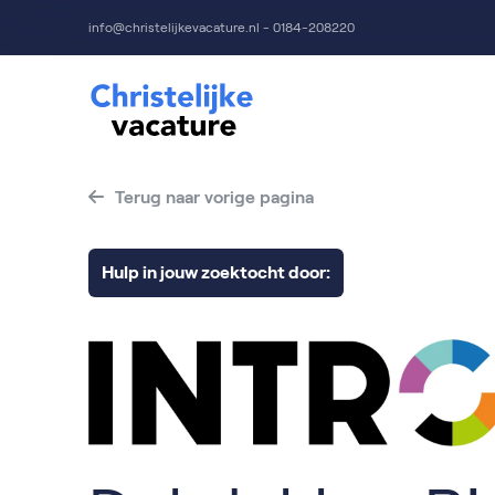
info@christelijkevacature.nl - 0184-208220
Terug naar vorige pagina
Hulp in jouw zoektocht door: