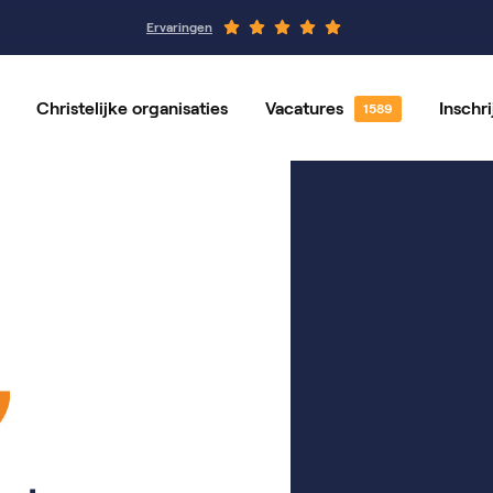
Ervaringen
Christelijke organisaties
Vacatures
Inschr
Alle vacatures
Vrijwilligerswerk
Vacatures per locatie
Vacatures per va