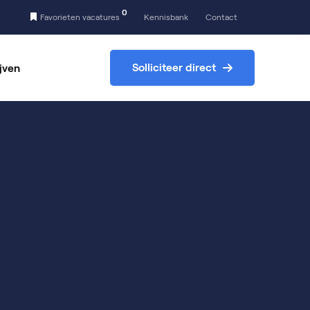
0
Favorieten vacatures
Kennisbank
Contact
Solliciteer direct
ijven
kgebied