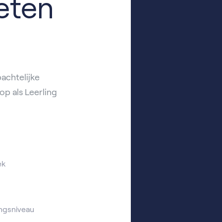
eten
achtelijke
op als Leerling
ek
ngsniveau