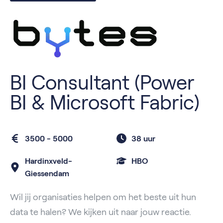
BI Consultant (Power
BI & Microsoft Fabric)
3500 - 5000
38 uur
Hardinxveld-
HBO
Giessendam
Wil jij organisaties helpen om het beste uit hun
data te halen? We kijken uit naar jouw reactie.