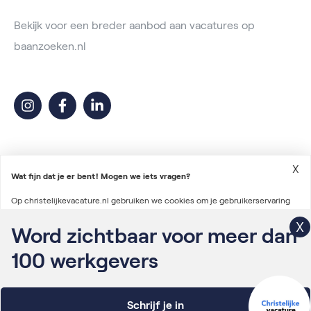
Bekijk voor een breder aanbod aan vacatures op
baanzoeken.nl
X
Wat fijn dat je er bent! Mogen we iets vragen?
Op christelijkevacature.nl gebruiken we cookies om je gebruikerservaring
2026 © Christelijke Vacature
te verbeteren en advertenties te personaliseren. We gebruiken ook cookies
Word zichtbaar voor meer dan
Voorwaarden vacatureplaatsing
om gegevens te verzamelen voor het personaliseren van content en het
100
werkgevers
Algemene voorwaarden
meten van de effectiviteit van onze advertenties via derde partijen.
Lees
Privacyverklaring
verder
Schrijf je in
Onderdeel van Irys Vacaturelab