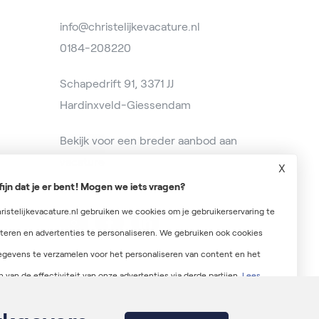
info@christelijkevacature.nl
0184-208220
Schapedrift 91, 3371 JJ
Hardinxveld-Giessendam
Bekijk voor een breder aanbod aan
vacatures op
baanzoeken.nl
X
fijn dat je er bent! Mogen we iets vragen?
ristelijkevacature.nl gebruiken we cookies om je gebruikerservaring te
teren en advertenties te personaliseren. We gebruiken ook cookies
gevens te verzamelen voor het personaliseren van content en het
 van de effectiviteit van onze advertenties via derde partijen.
Lees
r