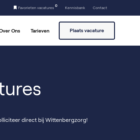
0
Favorieten vacatures
Kennisbank
Contact
Plaats vacature
Over Ons
Tarieven
a
Vaste partners
Vrijwilligers vinden
tures
lliciteer direct bij Wittenbergzorg!