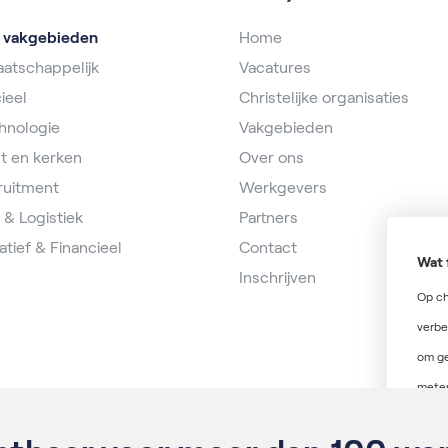
e vakgebieden
Home
atschappelijk
Vacatures
ieel
Christelijke organisaties
hnologie
Vakgebieden
t en kerken
Over ons
ruitment
Werkgevers
 & Logistiek
Partners
atief & Financieel
Contact
Wat 
Inschrijven
Op ch
verbe
om ge
meten
verde