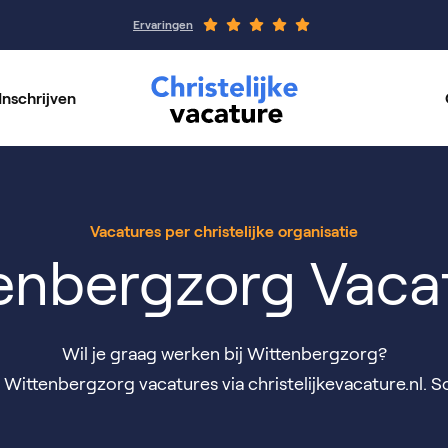
Ervaringen
Inschrijven
rswerk
Werkgeverspagin
per vakgebied
Onze organisaties
Vacatures per christelijke organisatie
enbergzorg Vaca
Wil je graag werken bij Wittenbergzorg?
ittenbergzorg vacatures via christelijkevacature.nl. So