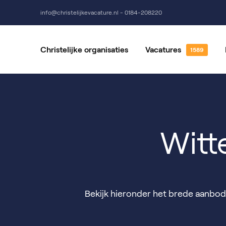
info@christelijkevacature.nl - 0184-208220
Christelijke organisaties
Vacatures
Alle vacatures
Vrijwillige
Vacatures per locatie
Vacatures 
Witt
Bekijk hieronder het brede aanbod W