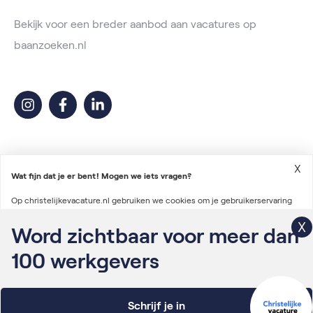
Bekijk voor een breder aanbod aan vacatures op
baanzoeken.nl
X
Wat fijn dat je er bent! Mogen we iets vragen?
Op christelijkevacature.nl gebruiken we cookies om je gebruikerservaring
2026 © Christelijke Vacature
te verbeteren en advertenties te personaliseren. We gebruiken ook cookies
Word zichtbaar voor meer dan
Voorwaarden vacatureplaatsing
om gegevens te verzamelen voor het personaliseren van content en het
100
werkgevers
Algemene voorwaarden
meten van de effectiviteit van onze advertenties via derde partijen.
Lees
Privacyverklaring
verder
Schrijf je in
Onderdeel van Irys Vacaturelab