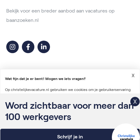
Bekijk voor een breder aanbod aan vacatures op
baanzoeken.nl
X
Wat fijn dat je er bent! Mogen we iets vragen?
Op christelijkevacature.nl gebruiken we cookies om je gebruikerservaring
2026 © Christelijke Vacature
te verbeteren en advertenties te personaliseren. We gebruiken ook cookies
Word zichtbaar voor meer dan
Voorwaarden vacatureplaatsing
om gegevens te verzamelen voor het personaliseren van content en het
100
werkgevers
Algemene voorwaarden
meten van de effectiviteit van onze advertenties via derde partijen.
Lees
Privacyverklaring
verder
Schrijf je in
Onderdeel van Irys Vacaturelab