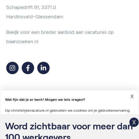
Schapedrift 91, 3371 JJ
Hardinxveld-Giessendam
Bekijk voor een breder aanbod aan vacatures op
baanzoeken.nl
X
Wat fijn dat je er bent! Mogen we iets vragen?
Op christelijkevacature.nl gebruiken we cookies om je gebruikerservaring
2026 © Christelijke Vacature
te verbeteren en advertenties te personaliseren. We gebruiken ook cookies
Word zichtbaar voor meer dan
Voorwaarden vacatureplaatsing
om gegevens te verzamelen voor het personaliseren van content en het
100
werkgevers
Algemene voorwaarden
meten van de effectiviteit van onze advertenties via derde partijen.
Lees